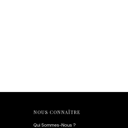
Affiche Steve McQueen Triumph
— L’Esprit des Six Days (1964)
14,90
€
Ajouter au panier
NOUS CONNAÎTRE
Qui Sommes-Nous ?