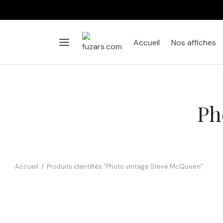
Accueil
Nos affiches
Ph
Accueil
/
Produits identifiés “Photo vintage Steve McQueen”