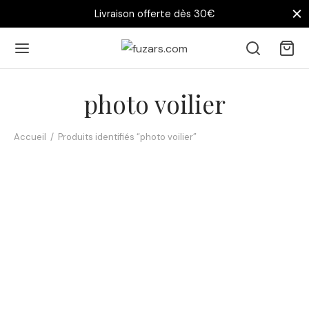
Livraison offerte dès 30€
photo voilier
Accueil
/
Produits identifiés “photo voilier”
Tote bag Voilier Ancien –
Élégance en mer