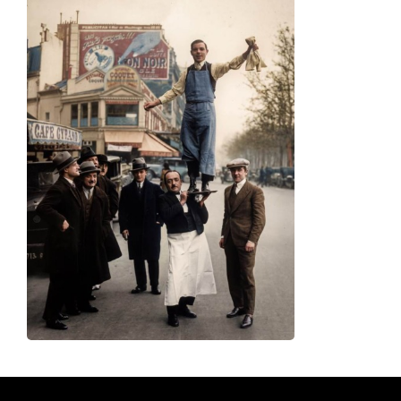
Affiche Vintage — Garçon de
Café et son Pari Perdu (Paris,
1929)
14,90
€
Ajouter au panier