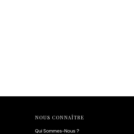
Affiche Bourvil Le Corniaud
14,90
€
Ajouter au panier
NOUS CONNAÎTRE
Qui Sommes-Nous ?