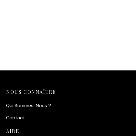
Affiche Pilote Steve
McQueen – L’Intensité de
1971
14,90
€
NOUS CONNAÎTRE
Qui Sommes-Nous ?
Contact
AIDE