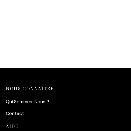
14,90
€
Affiche Brigitte Bardot
Birkin
14,90
€
NOUS CONNAÎTRE
Qui Sommes-Nous ?
Contact
AIDE