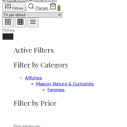
Recherchez
Panier
9
Filtres
Filtres
Fait
Active Filters
Filter by Category
Affiches
Maison, Nature & Curiosités
Femmes
Filter by Price
Prix minimum: