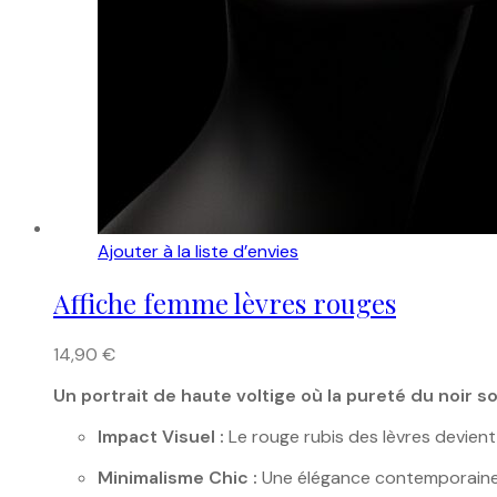
Ajouter à la liste d’envies
Affiche femme lèvres rouges
14,90
€
Un portrait de haute voltige où la pureté du noir s
Impact Visuel :
Le rouge rubis des lèvres devient
Minimalisme Chic :
Une élégance contemporaine q