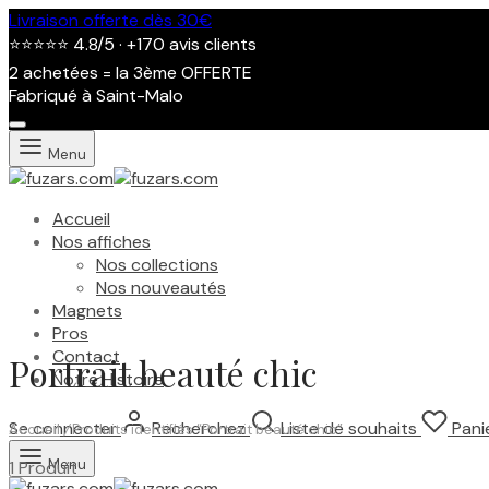
Livraison offerte dès 30€
⭐⭐⭐⭐⭐ 4.8/5 · +170 avis clients
2 achetées = la 3ème OFFERTE
Fabriqué à Saint-Malo
Menu
Accueil
Nos affiches
Nos collections
Nos nouveautés
Magnets
Pros
Contact
Portrait beauté chic
Notre Histoire
Se connecter
Recherchez
Liste de souhaits
Pani
Accueil
/
Produits identifiés “Portrait beauté chic”
Menu
1 Produit