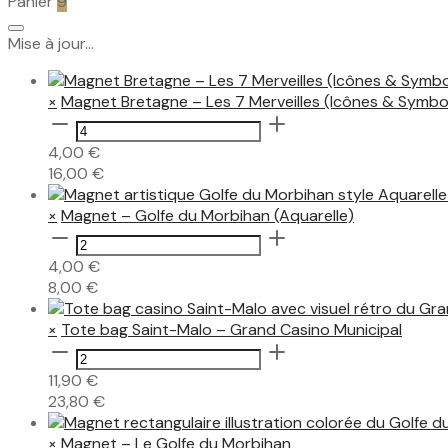
Panier
9
Mise à jour…
×
Magnet Bretagne – Les 7 Merveilles (Icônes & Symbo
quantité
de
4,00
€
Magnet
16,00
€
Bretagne
–
×
Magnet – Golfe du Morbihan (Aquarelle)
Les
quantité
7
de
4,00
€
Merveilles
Magnet
8,00
€
(Icônes
–
&
Golfe
×
Tote bag Saint-Malo – Grand Casino Municipal
Symboles)
du
quantité
Morbihan
de
11,90
€
(Aquarelle)
Tote
23,80
€
bag
Saint-
×
Magnet – Le Golfe du Morbihan