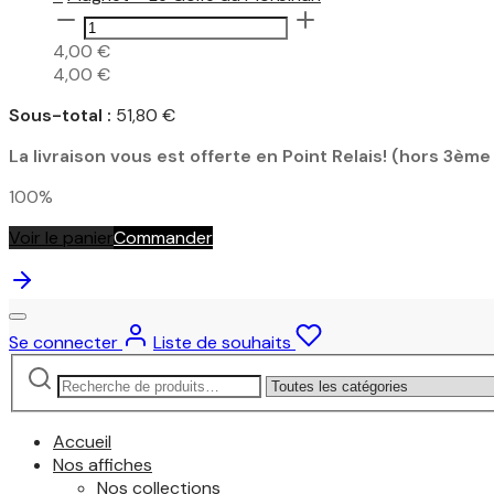
Malo
quantité
–
de
4,00
€
Grand
Magnet
4,00
€
Casino
–
Municipal
Le
Sous-total :
51,80
€
Golfe
La livraison vous est offerte en Point Relais! (hors 3ème
du
Morbihan
100%
Voir le panier
Commander
Se connecter
Liste de souhaits
Recherche
Narrow
pour :
by
category:
Accueil
Nos affiches
Nos collections