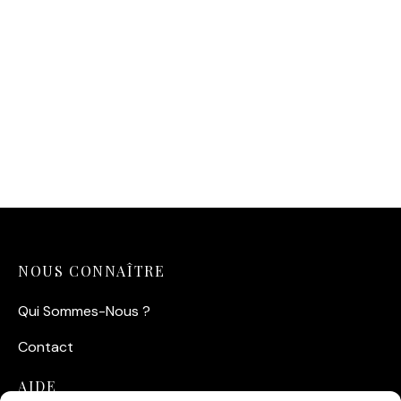
Affiche Belmondo Bardot
1970 — L’Élégance Absolue
14,90
€
NOUS CONNAÎTRE
Qui Sommes-Nous ?
Contact
AIDE