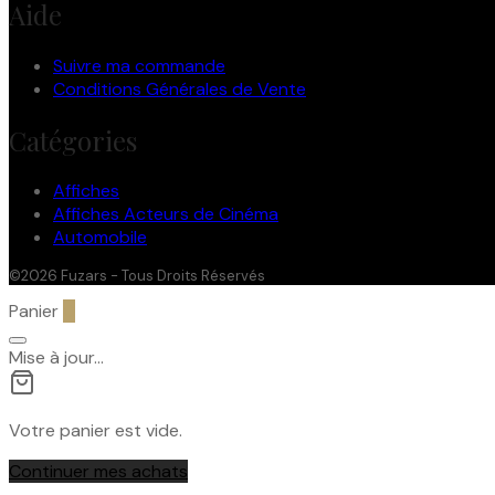
Aide
Suivre ma commande
Conditions Générales de Vente
Catégories
Affiches
Affiches Acteurs de Cinéma
Automobile
©2026 Fuzars - Tous Droits Réservés
Panier
0
Mise à jour…
Votre panier est vide.
Continuer mes achats