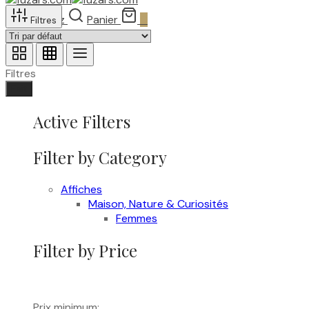
Recherchez
Panier
0
Filtres
Filtres
Fait
Active Filters
Filter by Category
Affiches
Maison, Nature & Curiosités
Femmes
Filter by Price
Prix minimum: