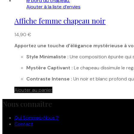
Ajouter à la liste d’envies
Affiche femme chapeau noir
14,90
€
Apportez une touche d’élégance mystérieuse à votre
Style Minimaliste :
Une composition épurée qui se
Mystère Captivant :
Le chapeau dissimule le rega
Contraste Intense :
Un noir et blanc profond qui
Ajouter au panier
Nous connaître
Qui Sommes-Nous ?
Contact