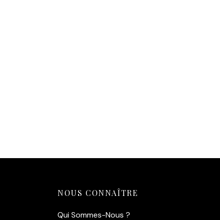
Affiche Mcqueen Bullitt — Steve
McQueen sur le tournage (1968)
14,90
€
Ajouter au panier
NOUS CONNAÎTRE
Qui Sommes-Nous ?