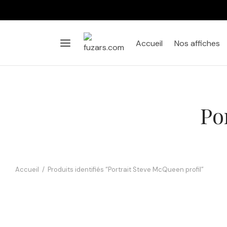
Accueil
Nos affiches
Po
Accueil
/
Produits identifiés “Portrait Steve McQueen profil”