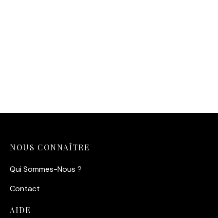
Affiche Louis de Funès —
Faites sauter la banque
(1964)
14,90
€
NOUS CONNAÎTRE
Qui Sommes-Nous ?
Contact
AIDE