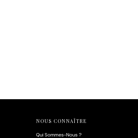
Affiche Pierre Richard Film —
Le Retour du Grand Blond (1974)
14,90
€
Ajouter au panier
NOUS CONNAÎTRE
Qui Sommes-Nous ?