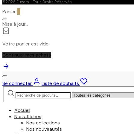
©2026 Fuzars - Tous Droits Réservés
Panier
0
Mise à jour…
Votre panier est vide.
Continuer mes achats
Se connecter
Liste de souhaits
Recherche
Narrow
pour :
by
category:
Accueil
Nos affiches
Nos collections
Nos nouveautés