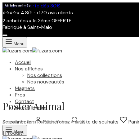
Livraison offerte dès 30€
Affiche animée
⭐⭐⭐⭐⭐ 4.8/5 · +170 avis clients
2 achetées = la 3ème OFFERTE
Fabriqué à Saint-Malo
Menu
Accueil
Nos affiches
Nos collections
Nos nouveautés
Magnets
Pros
Contact
Poster Animal
Notre Histoire
Se connecter
Recherchez
Liste de souhaits
Pani
Accueil
/
Produits identifiés “Poster Animal”
Menu
1 Produit