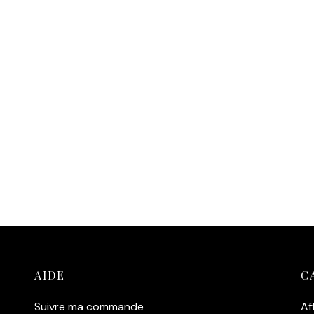
Bébé Lion Aquarelle
14,90
€
Ajouter au panier
 au panier
Affiche Panthère des Ne
 Lionceau Aquarelle
14,90
€
Ajouter au panier
 au panier
AIDE
C
Suivre ma commande
Af