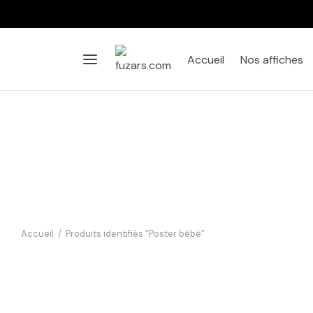
Accueil
Nos affiches
Accueil
/
Produits identifiés “Poster bébé”
Affiche Bébé Koala