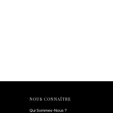
Affiche 
14,90
€
14,90
€
Ajouter au panier
Ajouter
Affiche Bébé Renard Aquarelle
Affiche
14,90
€
14,90
€
Ajouter au panier
Ajouter
NOUS CONNAÎTRE
Qui Sommes-Nous ?