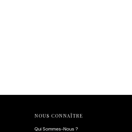
Affiche Portrait Alain Delon
14,90
€
Ajouter au panier
NOUS CONNAÎTRE
Qui Sommes-Nous ?