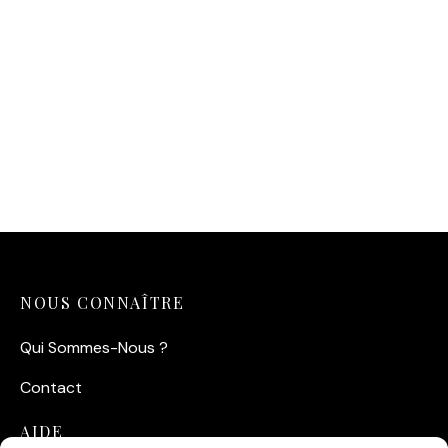
Affiche montagne
minimaliste moderne —
Horizon Zen
14,90
€
NOUS CONNAÎTRE
Qui Sommes-Nous ?
Contact
AIDE