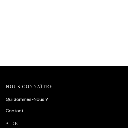
Affiche Mohamed Ali 1966
– L’Entraînement
14,90
€
NOUS CONNAÎTRE
Qui Sommes-Nous ?
Contact
AIDE