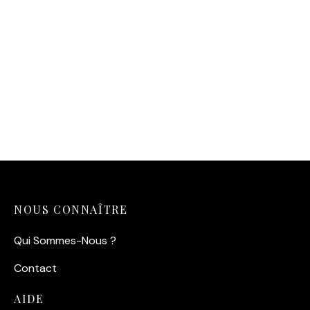
Affiche Brigitte Bardot
Riva — Éclat de Saint-
Tropez (1965)
14,90
€
NOUS CONNAÎTRE
Qui Sommes-Nous ?
Contact
AIDE