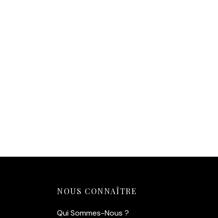
Affiche Goéland Saint-Malo – La
Star du Sillon
14,90
€
Ajouter au panier
NOUS CONNAÎTRE
Qui Sommes-Nous ?