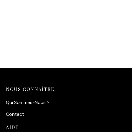
Affiche Attaque du
Goéland — Le Frisson
Malouin
14,90
€
NOUS CONNAÎTRE
Qui Sommes-Nous ?
Contact
AIDE