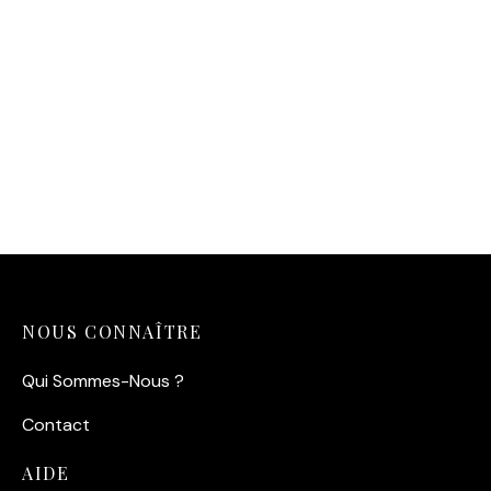
Affiche Surf Vintage
Japonais — L’Instant
Sublime
14,90
€
NOUS CONNAÎTRE
Qui Sommes-Nous ?
Contact
AIDE