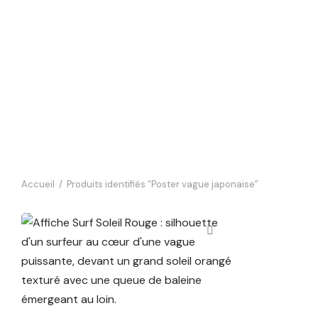
Accueil
/
Produits identifiés “Poster vague japonaise”
Affiche Surf Soleil Rouge —
L’Esprit de la Glisse
14,90
€
Ajouter au panier