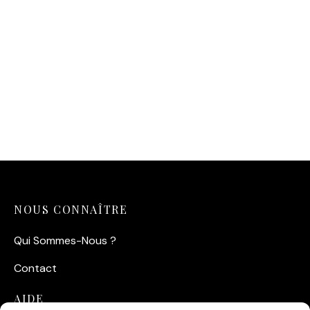
Affiche Pyramide Animaux
– Illustration
14,90
€
NOUS CONNAÎTRE
Qui Sommes-Nous ?
Contact
AIDE