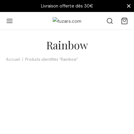
Livraison offerte dès 30€
Rainbow
Accueil
/
Produits identifiés “Rainbow”
Affiche Licorne Arc-en-
ciel
14,90
€