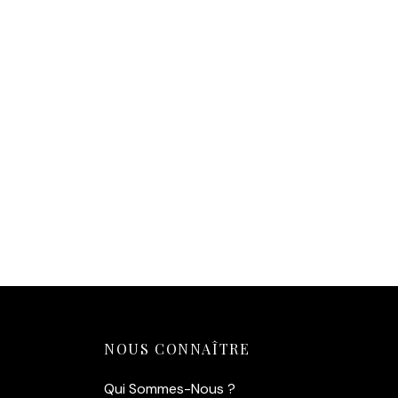
Affiche Léopard Yeux Bleus –
Éclat Tropical
14,90
€
Ajouter au panier
NOUS CONNAÎTRE
Qui Sommes-Nous ?