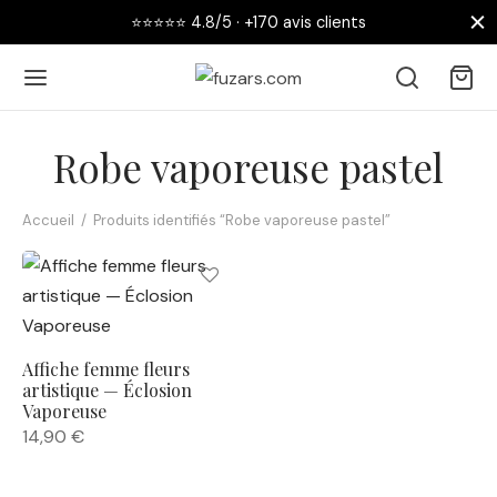
⭐⭐⭐⭐⭐ 4.8/5 · +170 avis clients
Robe vaporeuse pastel
Accueil
/
Produits identifiés “Robe vaporeuse pastel”
Retour
 AFFICHES
collections
Affiche femme fleurs
artistique — Éclosion
nouveautés
Vaporeuse
14,90
€