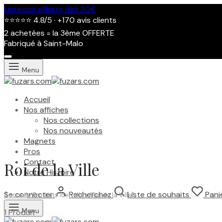
Livraison offerte dès 30€
⭐⭐⭐⭐⭐ 4.8/5 · +170 avis clients
2 achetées = la 3ème OFFERTE
Fabriqué à Saint-Malo
Menu
Accueil
Nos affiches
Nos collections
Nos nouveautés
Magnets
Pros
Contact
Roi de la Ville
Notre Histoire
Se connecter
Recherchez
Liste de souhaits
Pani
Accueil
/
Produits identifiés “Roi de la Ville”
Menu
1 Produit