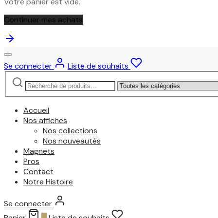
Votre panier est vide.
Continuer mes achats
Se connecter
Liste de souhaits
Recherche
Narrow
pour :
by
category:
Accueil
Nos affiches
Nos collections
Nos nouveautés
Magnets
Pros
Contact
Notre Histoire
Se connecter
Panier
0
Liste de souhaits