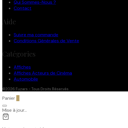
Qui Sommes-Nous ?
Contact
Aide
Suivre ma commande
Conditions Générales de Vente
Catégories
Affiches
Affiches Acteurs de Cinéma
Automobile
©2026 Fuzars - Tous Droits Réservés
Panier
0
Mise à jour…