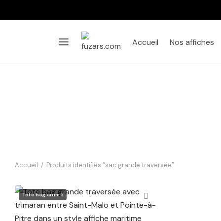
Accueil
Nos affiches
Accueil
/
Produits identifiés “sac grande traversée”
Tote bag La Grande Traversée –
Saint-Malo Pointe-à-Pitre
Tote bag animé
11,90
€