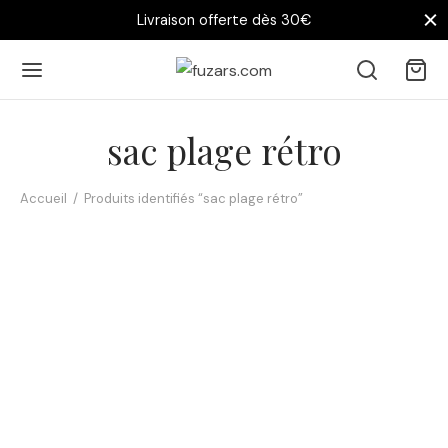
Livraison offerte dès 30€
sac plage rétro
Accueil
/
Produits identifiés “sac plage rétro”
Tote bag Plage Rétro –
Équilibre au bord de mer