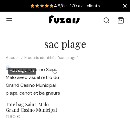
4.8/5 · +170 avis clients
sac plage
Accueil
/
Produits identifiés “sac plage”
Retour
Tote bag animé
 AFFICHES
collections
Tote bag Saint-Malo –
nouveautés
Grand Casino Municipal
11,90
€