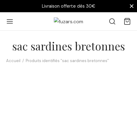
Livraison offerte dès 30€
sac sardines bretonnes
Accueil
/
Produits identifiés “sac sardines bretonnes”
Tote bag Bretagne –
Sardines Bretonnes