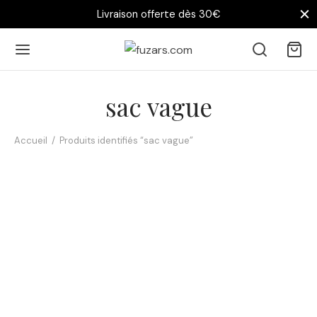
Livraison offerte dès 30€
sac vague
Accueil
/
Produits identifiés “sac vague”
Tote bag Saint-Malo – La
grande vague