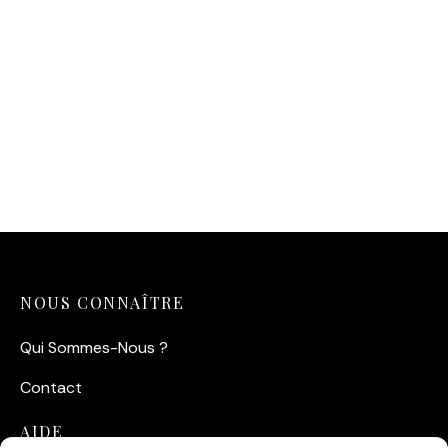
Aquarelle
14,90
€
Affiche Lionceau Aquarelle
14,90
€
NOUS CONNAÎTRE
Qui Sommes-Nous ?
Contact
AIDE