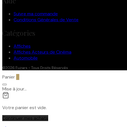
Aide
Suivre ma commande
Conditions Générales de Vente
Catégories
Affiches
Affiches Acteurs de Cinéma
Automobile
©2026 Fuzars - Tous Droits Réservés
Panier
0
Mise à jour…
Votre panier est vide.
Continuer mes achats