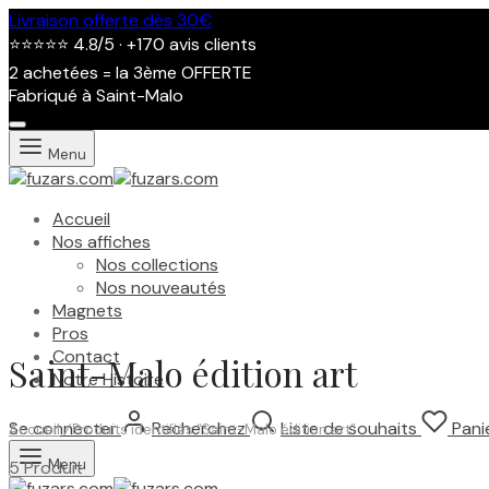
Livraison offerte dès 30€
⭐⭐⭐⭐⭐ 4.8/5 · +170 avis clients
2 achetées = la 3ème OFFERTE
Fabriqué à Saint-Malo
Menu
Accueil
Nos affiches
Nos collections
Nos nouveautés
Magnets
Pros
Contact
Saint-Malo édition art
Notre Histoire
Se connecter
Recherchez
Liste de souhaits
Pani
Accueil
/
Produits identifiés “Saint-Malo édition art”
Menu
5 Produit