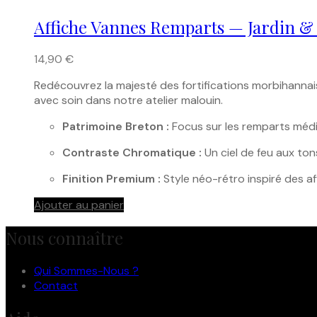
Affiche Vannes Remparts — Jardin & 
14,90
€
Redécouvrez la majesté des fortifications morbihanna
avec soin dans notre atelier malouin.
Patrimoine Breton :
Focus sur les remparts médié
Contraste Chromatique :
Un ciel de feu aux to
Finition Premium :
Style néo-rétro inspiré des a
Ajouter au panier
Nous connaître
Qui Sommes-Nous ?
Contact