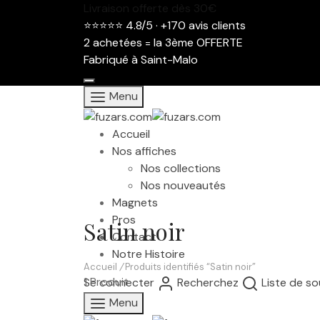
Livraison offerte dès 30€
⭐⭐⭐⭐⭐ 4.8/5 · +170 avis clients
2 achetées = la 3ème OFFERTE
Fabriqué à Saint-Malo
Menu
Accueil
Nos affiches
Nos collections
Nos nouveautés
Magnets
Pros
Satin noir
Contact
Notre Histoire
Accueil
/
Produits identifiés “Satin noir”
1 Produit
Se connecter
Recherchez
Liste de so
Menu