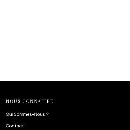
Affiche Plongeuse Vintage
— L’Éveil des Abysses (v.
1950)
14,90
€
NOUS CONNAÎTRE
Qui Sommes-Nous ?
Contact