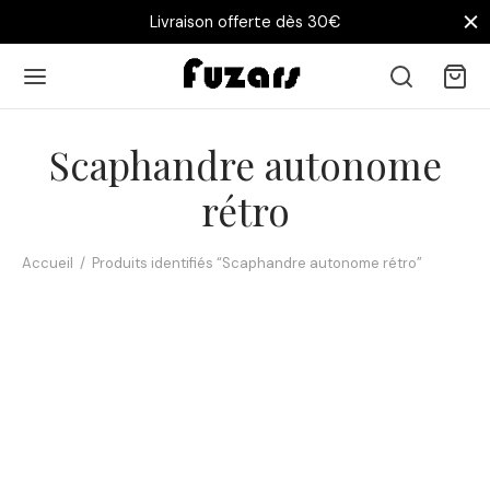
Livraison offerte dès 30€
Scaphandre autonome
rétro
Accueil
/
Produits identifiés “Scaphandre autonome rétro”