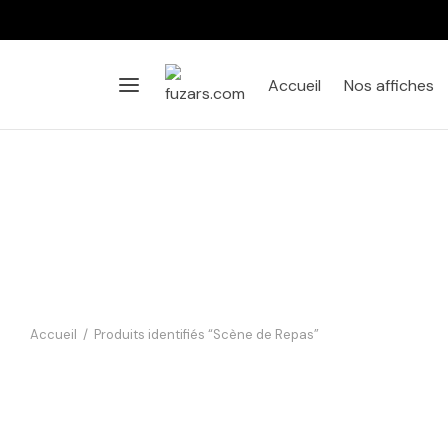
Accueil
Nos affiches
Accueil
/
Produits identifiés “Scène de Repas”
Affiche Le Tatoué Resto
14,90
€