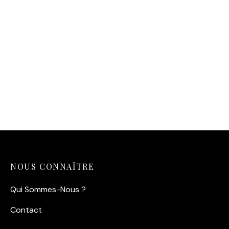
Affiche Vintage — Garçon
de Café et son Pari Perdu
(Paris, 1929)
14,90
€
NOUS CONNAÎTRE
Qui Sommes-Nous ?
Contact