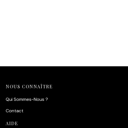
Affiche Gabin Belmondo
Nuit (Un singe en hiver)
14,90
€
NOUS CONNAÎTRE
Qui Sommes-Nous ?
Contact
AIDE