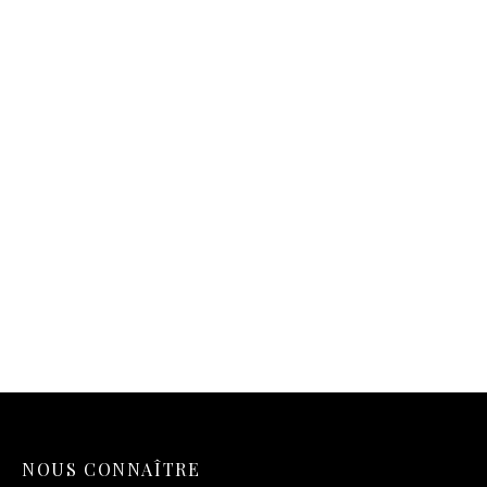
Tote bag Saint-Malo – La
grande vague
Tote bag Saint-Malo – La
11,90
€
traversée légendaire
11,90
€
Tote bag Saint-Malo – Vue
sur la cité corsaire
Tote bag Saint-Malo – Mer
11,90
€
Émeraude & coucher de
soleil
11,90
€
NOUS CONNAÎTRE