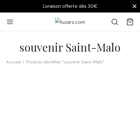
Livraison offerte dès 30€
souvenir Saint-Malo
Accueil
/
Produits identifiés “souvenir Saint-Malo”
Affiche Chat Malo – Le
saut du plongeoir Bon-
Secours