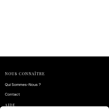
Affiche Moteurs Avion
Vintage – Puissance
aérienne
14,90
€
NOUS CONNAÎTRE
Qui Sommes-Nous ?
Contact
AIDE