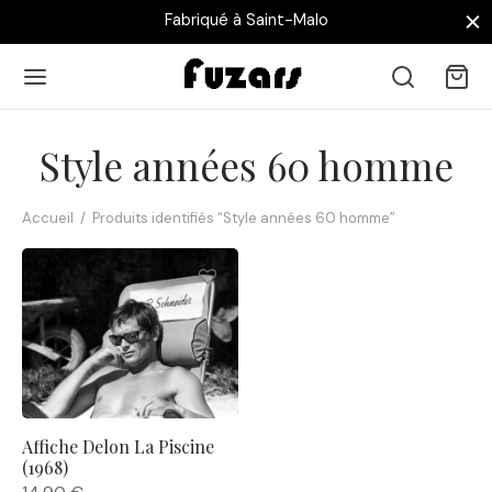
Fabriqué à Saint-Malo
Style années 60 homme
Accueil
/
Produits identifiés “Style années 60 homme”
Retour
 AFFICHES
collections
nouveautés
Affiche Delon La Piscine
(1968)