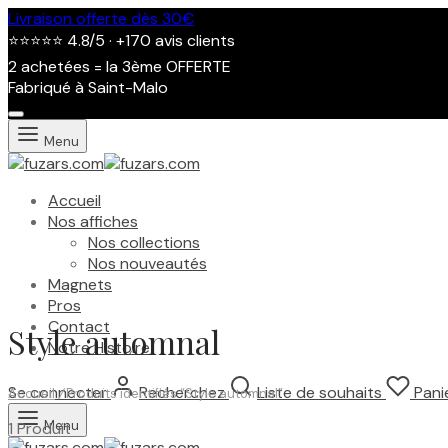
Livraison offerte dès 30€
⭐⭐⭐⭐⭐ 4.8/5 · +170 avis clients
2 achetées = la 3ème OFFERTE
Fabriqué à Saint-Malo
Menu
Accueil
Nos affiches
Nos collections
Nos nouveautés
Magnets
Pros
Contact
Style automnal
Notre Histoire
Se connecter
Recherchez
Liste de souhaits
Pani
Accueil
/
Produits identifiés “Style automnal”
Menu
1 Produit