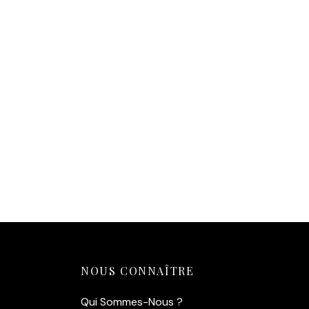
Affiche Brigitte Bardot Vintage
14,90
€
Ajouter au panier
NOUS CONNAÎTRE
Qui Sommes-Nous ?