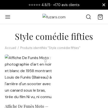
⭐⭐⭐⭐⭐ 4.8/5 · +170 avis clients
Style comédie fifties
Accueil
/
Produits identifiés “Style comédie fifties”
Retour
 AFFICHES
collections
nouveautés
Affiche De Funès Moto —