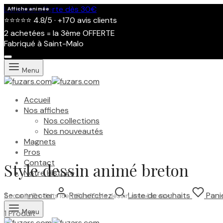
Livraison offerte dès 30€
Affiche animée
⭐⭐⭐⭐⭐ 4.8/5 · +170 avis clients
2 achetées = la 3ème OFFERTE
Fabriqué à Saint-Malo
Menu
Accueil
Nos affiches
Nos collections
Nos nouveautés
Magnets
Pros
Contact
Style dessin animé breton
Notre Histoire
Se connecter
Recherchez
Liste de souhaits
Pani
Accueil
/
Produits identifiés “Style dessin animé breton”
Menu
1 Produit