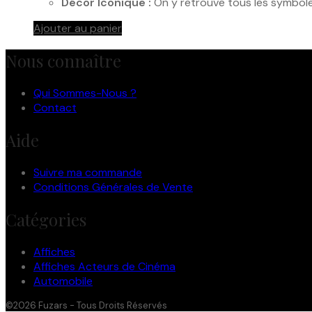
Décor Iconique :
On y retrouve tous les symboles
Ajouter au panier
Nous connaître
Qui Sommes-Nous ?
Contact
Aide
Suivre ma commande
Conditions Générales de Vente
Catégories
Affiches
Affiches Acteurs de Cinéma
Automobile
©2026 Fuzars - Tous Droits Réservés