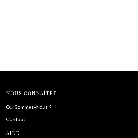
Affiche montagne
minimaliste moderne —
Horizon Zen
14,90
€
NOUS CONNAÎTRE
Qui Sommes-Nous ?
Contact
AIDE