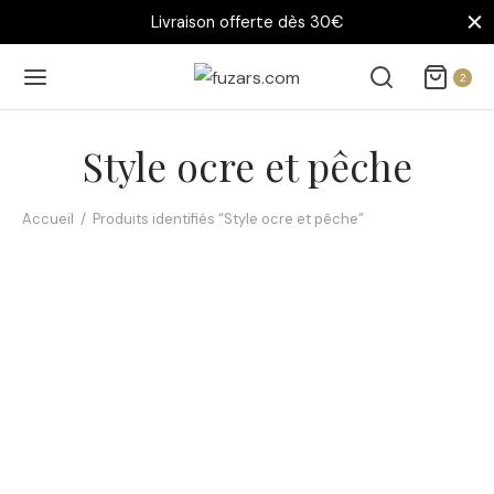
Livraison offerte dès 30€
2
Style ocre et pêche
Accueil
/
Produits identifiés “Style ocre et pêche”