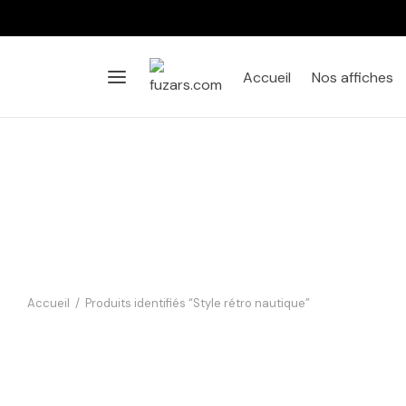
Accueil
Nos affiches
Accueil
/
Produits identifiés “Style rétro nautique”