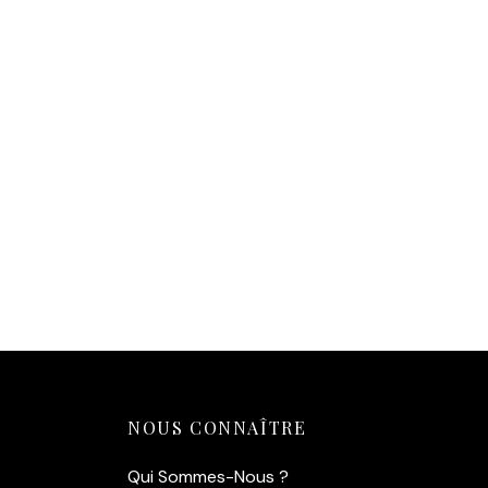
Affiche Char à Voile — Pionnier
de la Plage (1910)
14,90
€
Ajouter au panier
NOUS CONNAÎTRE
Qui Sommes-Nous ?