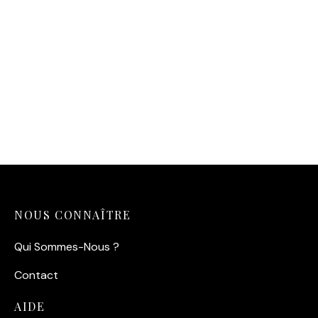
Affiche Bébé Tigre
Baignoire – Détente
Royale
Affiche Le Renard Rêveur
14,90
€
14,90
€
NOUS CONNAÎTRE
Qui Sommes-Nous ?
Contact
AIDE