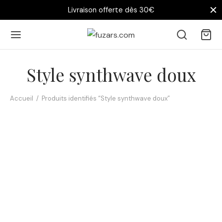
Livraison offerte dès 30€
Style synthwave doux
Accueil
/
Produits identifiés “Style synthwave doux”